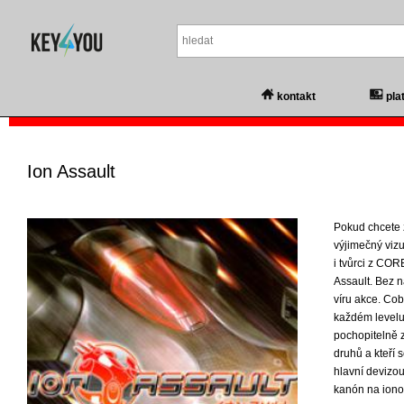
kontakt
pla
Ion Assault
Pokud chcete 
výjimečný vizu
i tvůrci z COR
Assault. Bez 
víru akce. Cob
každém levelu 
pochopitelně z
druhů a kteří 
hlavní devizou
kanón na iono