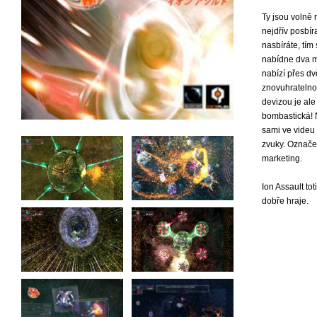
Ty jsou volně 
nejdřív posbír
nasbíráte, tím
nabídne dva m
nabízí přes dv
znovuhratelnos
devizou je ale
bombastická! 
sami ve videu
zvuky. Označen
marketing.
Ion Assault to
dobře hraje.