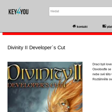
kontakt
pla
Divinity II Developer`s Cut
Draci byli love
Osvoboďte se 
nebe své této
Roztáhněte sv