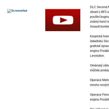
DLC Second As
zbraní z BF3 u
pouštní bugin
známý herní r
Assault kombi
Kaspická hrani
datadisku Sec
grafické úpra
enginu Frostb
Levolution.
Ománský záliv
můžete prokáza
Operace Metro 
mnoho nových
Operace Fires
enginu Frosbi