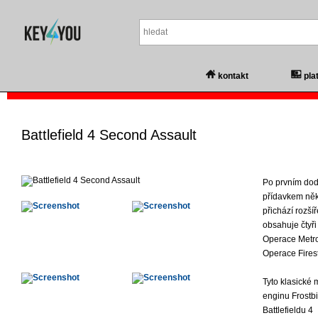
kontakt
pla
Battlefield 4 Second Assault
Po prvním dod
přídavkem někt
přichází rozšíř
obsahuje čtyři
Operace Metro
Operace Fires
Tyto klasické 
enginu Frostb
Battlefieldu 4