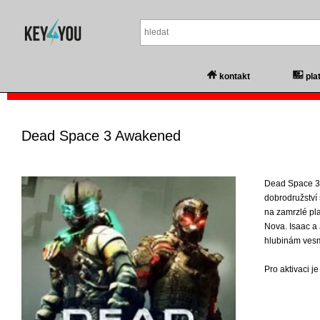
kontakt
pla
Dead Space 3 Awakened
Dead Space 3
dobrodružstv
na zamrzlé pla
Nova. Isaac a 
hlubinám vesm
Pro aktivaci j