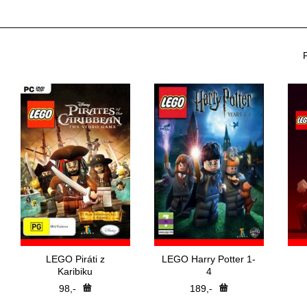
LEGO Piráti z
LEGO Harry Potter 1-
Karibiku
4
98,-
189,-