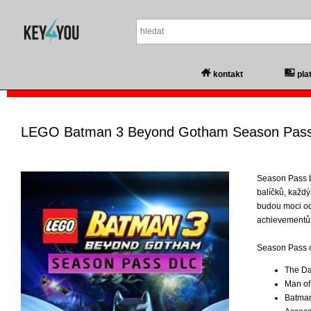
kontakt
pla
LEGO Batman 3 Beyond Gotham Season Pas
Season Pass 
balíčků, každý
budou moci od
achievementů.
Season Pass 
The Da
Man of
Batman