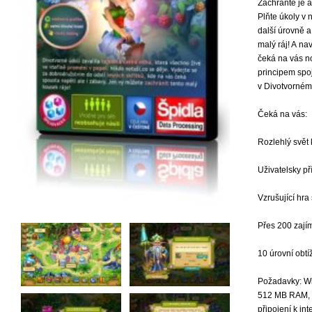
Zachraňte je a
Plňte úkoly v 
další úrovně a
malý ráj! A na
čeká na vás n
principem spo
v Divotvorném 
Čeká na vás:
Rozlehlý svět
Uživatelsky př
Vzrušující hra
Přes 200 zají
10 úrovní obtí
Požadavky: Wi
512 MB RAM, D
připojení k in