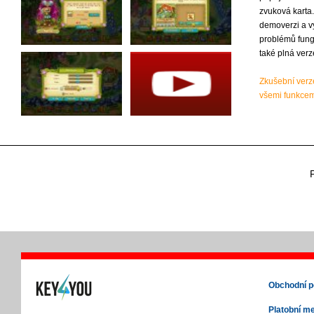
zvuková karta
demoverzi a v
problémů fun
také plná verz​
Zkušební verze
všemi funkcem
Obchodní 
Platobní m