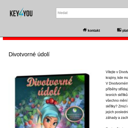
kontakt
pla
Divotvorné údolí
Vítejte v Div
krajiny, kde ma
V Divotvorném
příběhy střída
lesních skřítk
všechno mění 
skřítky? Zmizí
jejich posledn
záhady a zach