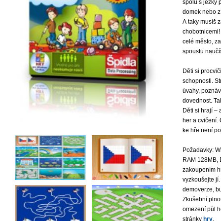
spolu s ježky 
domek nebo z 
A taky musíš 
chobotnicemi!
celé město, za
spoustu naučíš
Děti si procvi
schopnosti. St
úvahy, poznáv
dovednost. Ta
Děti si hrají 
her a cvičení.
ke hře není po
Požadavky: Wi
RAM 128MB, Di
zakoupením hr
vyzkoušejte j
demoverze, bu
Zkušební plno
omezení půl h
stránky
hry
.