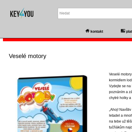
kontakt
pla
Veselé motory
Veselé motory
kormidlem lodi
Vydejte se na
poznáním a zá
chytré holky a 
„Ahoj! Navštiv
letadel a mno
na tebe už těš
tučňákům najd