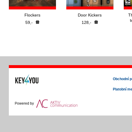
Flockers
Door Kickers
T
t
59,-
128,-
Obchodní 
Platobní m
Powered by