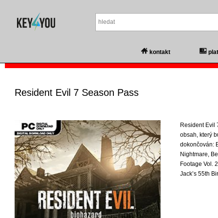
kontakt
pla
Resident Evil 7 Season Pass
Resident Evil
obsah, který b
dokončován: B
Nightmare, Be
Footage Vol. 
Jack’s 55th Bi