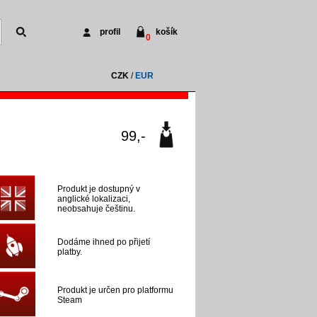
profil
košík
0
CZK
/
EUR
99,-
Produkt je dostupný v
anglické lokalizaci,
neobsahuje češtinu.
Dodáme ihned po přijetí
platby.
Produkt je určen pro platformu
Steam