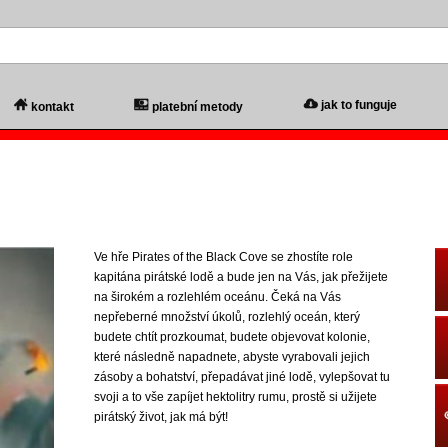
jak to funguje
kontakt
platební metody
Ve hře Pirates of the Black Cove se zhostíte role
kapitána pirátské lodě a bude jen na Vás, jak přežijete
na širokém a rozlehlém oceánu. Čeká na Vás
nepřeberné množství úkolů, rozlehlý oceán, který
budete chtít prozkoumat, budete objevovat kolonie,
které následně napadnete, abyste vyrabovali jejich
zásoby a bohatství, přepadávat jiné lodě, vylepšovat tu
svoji a to vše zapíjet hektolitry rumu, prostě si užijete
pirátský život, jak má být!