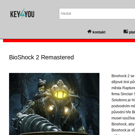
kontakt
pla
BioShock 2 Remastered
Bioshock 2 se
dějové linii p
města Rapture 
firma Sinclair 
Solutions je 
podvodním měs
původní hře B
muset využívat
Bioshock, aby 
Bioshock je v