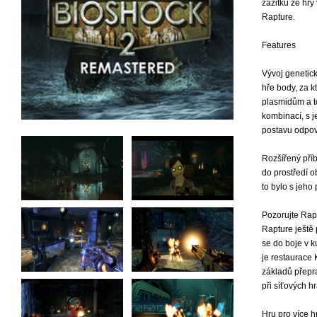
zážitku ze hry
Rapture.
Features
Vývoj genetick
hře body, za k
plasmidům a t
kombinací, s j
postavu odpoví
Rozšířený pří
do prostředí o
to bylo s jeho
Pozorujte Rap
Rapture ještě 
se do boje v k
je restaurace 
základů přepr
při síťových h
Hru pro více h