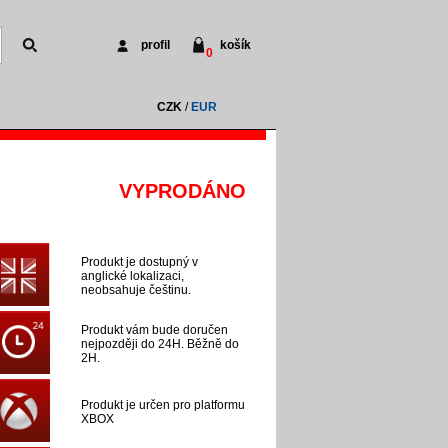
profil
košík
0
CZK
/
EUR
VYPRODÁNO
Produkt je dostupný v
anglické lokalizaci,
neobsahuje češtinu.
Produkt vám bude doručen
nejpozději do 24H. Běžně do
2H.
Produkt je určen pro platformu
XBOX