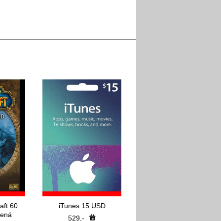
aft 60
iTunes 15 USD
cená
529,-