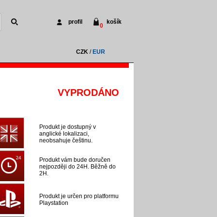
profil
košík
0
CZK
/
EUR
VYPRODÁNO
Produkt je dostupný v
anglické lokalizaci,
neobsahuje češtinu.
Produkt vám bude doručen
nejpozději do 24H. Běžně do
2H.
Produkt je určen pro platformu
Playstation