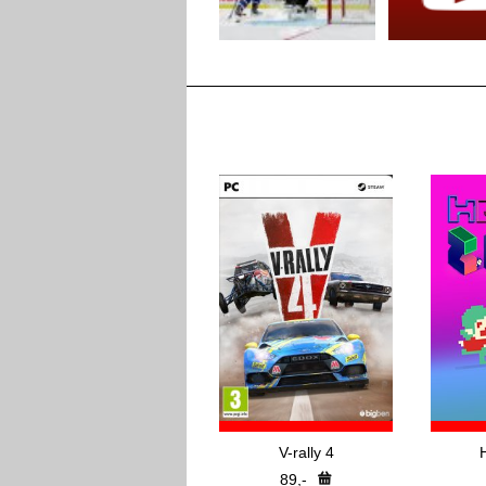
V-rally 4
89,-