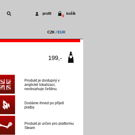
profil
košík
0
CZK
/
EUR
199,-
Produkt je dostupný v
anglické lokalizaci,
neobsahuje češtinu.
Dodáme ihned po přijetí
platby.
Produkt je určen pro platformu
Steam