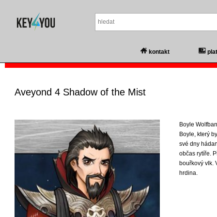
kontakt
pla
Aveyond 4 Shadow of the Mist
Boyle Wolfban
Boyle, který 
své dny hádank
občas rytíře. 
bouřkový vlk. 
hrdina.