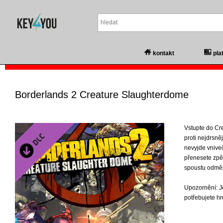
kontakt
pla
Borderlands 2 Creature Slaughterdome
Vstupte do Cr
proti nejdrsně
nevyjde vniveč
přenesete zpět
spoustu odměn
Upozornění: Je
potřebujete hr