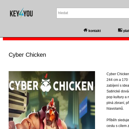
kontakt
pla
Cyber Chicken
Cyber Chicken 
244 cm a 170 k
zabíjení s ide
Satirické dová
pop kultury a 
plná zbraní, 
hlavolamů.
Příběh sleduje
cestu s cílem 