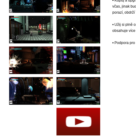
• Kupuj a upgr
včas, jinak bu
porazí, obdrží
• Užij si plně
obsahuje více
• Podpora pro