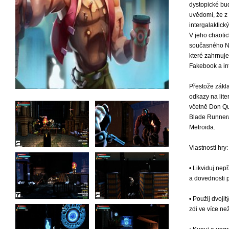
dystopické bud
uvědomí, že z 
intergalaktick
V jeho chaoti
současného Ne
které zahrnuje
Fakebook a in
Přestože zákl
odkazy na liter
včetně Don Qui
Blade Runner
Metroida.
Vlastnosti hry:
• Likviduj nep
a dovednosti 
• Použij dvoji
zdi ve více ne