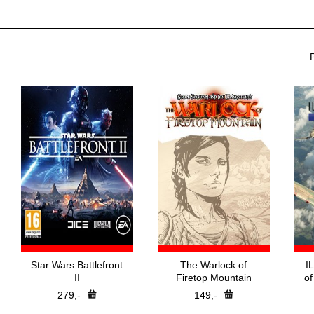
Star Wars Battlefront
The Warlock of
I
II
Firetop Mountain
of
279,-
149,-