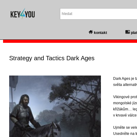
kontakt
pla
Strategy and Tactics Dark Ages
Dark Ages je 
světa alternat
Vikingové prot
mongolské jízd
křižákům… lege
v krvavé válce
Ujměte se vel
Usedněte na tr