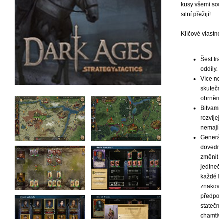
kusy všemi so
silní přežijí!
Klíčové vlastno
Šest f
oddíly.
Více n
skuteč
obrněné
Bitvam
rozvíje
nemají
Generál
dovedn
změnit
jedine
každé h
znakov
předpo
statečn
chamti