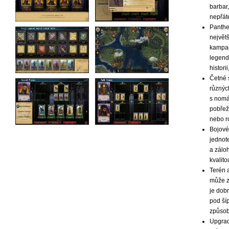
barbar,
nepřát
Panthe
největš
kampan
legend
histori
Četné 
různýc
s nomád
pobřež
nebo ro
Bojové 
jednote
a záloh
kvalito
Terén 
může z
je dobr
pod ší
způsobu
Upgrad