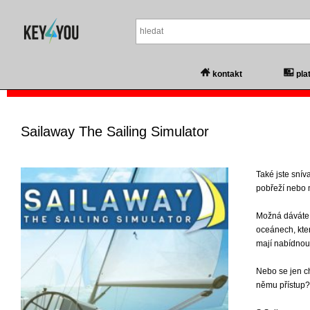
kontakt
pla
Sailaway The Sailing Simulator
Také jste snív
pobřeží nebo m
Možná dáváte 
oceánech, kter
mají nabídnou
Nebo se jen ch
němu přístup?