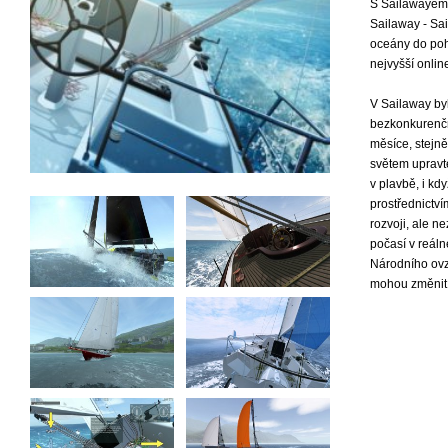
S Sailawayem 
Sailaway - Sai
oceány do poh
nejvyšší online
V Sailaway by
bezkonkurenční
měsíce, stejně
světem upravt
v plavbě, i kd
prostřednictví
rozvoji, ale n
počasí v reál
Národního ovz
mohou změnit 