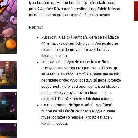
typu beat'em up Mnoho herních režimů Lokální coop
pro až 4 hráče Různorodá prostředí i nepřátelé Krásná
ručně malovaná grafika Originální design postav.
Režimy:
Pussycat. Klasická kampaň, která se skládá ze
44 tematicky odlišených úrovní. Váš postup se
ukládá na každé úrovni. Pro až 4 hráče v
lokálním coopu.
Im-paw-ssible! Vyražte na cestu v režimu
Pussycat, ale ve stylu Rogue-like. Váš postup
se resetuje s každou smrtí. Ale nemusíte se bát,
nepřijdete o vše: vývoj postavy zůstane, protože
dovednosti, které jsou odemčeny, jsou uloženy;
a ninja kočky z jiných režimů budou také k
dispozici. Pro až 4 hráče v lokálním coopu.
Catrmageddon Přežijte v aréně. Nepřátelé
budou na vás útočit ve vlnách a vy je budete
muset odrážet co nejdéle. Pro až 4 hráče v
lokálním coopu.