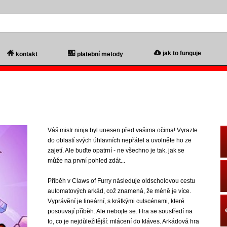
jak to funguje
kontakt
platební metody
Váš mistr ninja byl unesen před vašima očima! Vyrazte
do oblastí svých úhlavních nepřátel a uvolněte ho ze
zajetí. Ale buďte opatrní - ne všechno je tak, jak se
může na první pohled zdát...
Příběh v Claws of Furry následuje oldscholovou cestu
automatových arkád, což znamená, že méně je více.
Vyprávění je lineární, s krátkými cutscénami, které
posouvají příběh. Ale nebojte se. Hra se soustředí na
to, co je nejdůležitější: mlácení do kláves. Arkádová hra