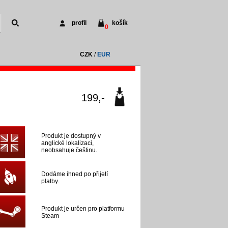
profil
košík
0
CZK
/
EUR
199,-
Produkt je dostupný v
anglické lokalizaci,
neobsahuje češtinu.
Dodáme ihned po přijetí
platby.
Produkt je určen pro platformu
Steam