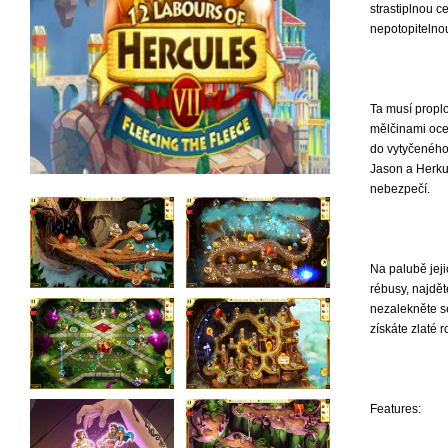
strastiplnou c
nepotopitelnou
Ta musí propl
mělčinami oce
do vytyčeného 
Jason a Herku
nebezpečí.
Na palubě jeji
rébusy, najdět
nezalekněte se
získáte zlaté 
Features: