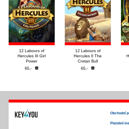
12 Labours of
12 Labours of
Hercules III Girl
Hercules II The
H
Power
Cretan Bull
65,-
65,-
Obchodní 
Platobní m