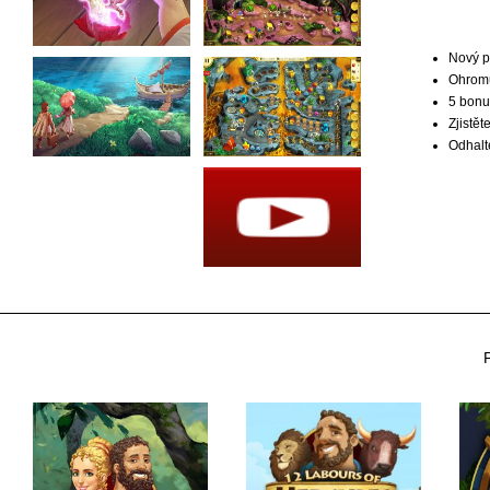
Nový p
Ohromu
5 bonu
Zjistě
Odhalt