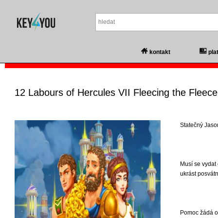
kontakt
pla
12 Labours of Hercules VII Fleecing the Fleece
Statečný Jaso
Musí se vydat
ukrást posvátn
Pomoc žádá od