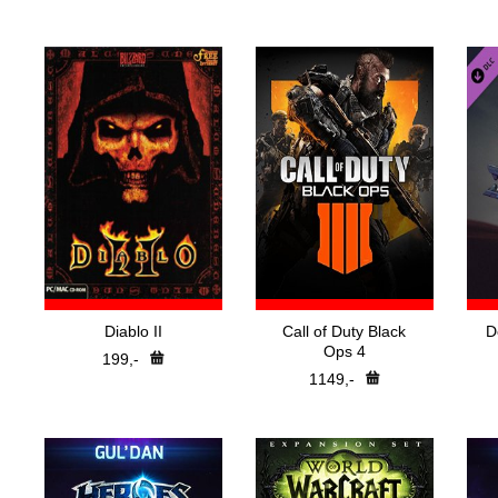
Nejp
H
Pře
Diablo II
Call of Duty Black
D
Ops 4
199,-
1149,-