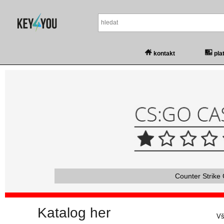
kontakt
pla
Counter Strike 
Katalog her
Vš
Vš