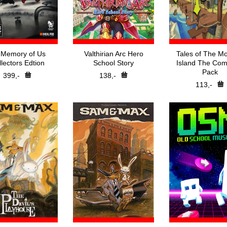
 Memory of Us
Valthirian Arc Hero
Tales of The M
lectors Edtion
School Story
Island The Com
Pack
399,-
138,-
113,-