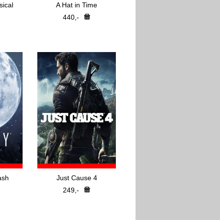
ical
A Hat in Time
440,-
ash
Just Cause 4
249,-