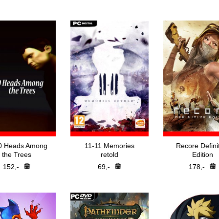
Nejprodávanější
Battle-Net
Hry v akci
Bethesda Launch
Předobjednávky
CSGO Skin Stea
DigiTopCD
Direct Downloa
EA App
Epic Games
GOG.com
Nintendo Switc
Playstation
Retail
Rockstar Games 
Steam
Steam Gift
Ubisoft Connect
XBOX
Xbox Play Anywhe
Špidla Data Proces
0 Heads Among
11-11 Memories
Recore Defini
the Trees
retold
Edition
152,-
69,-
178,-