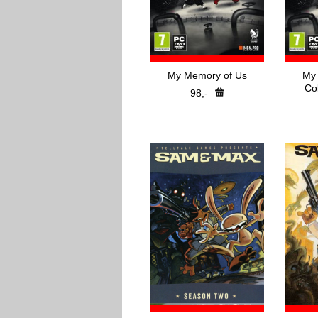
My Memory of Us
My
Col
98,-