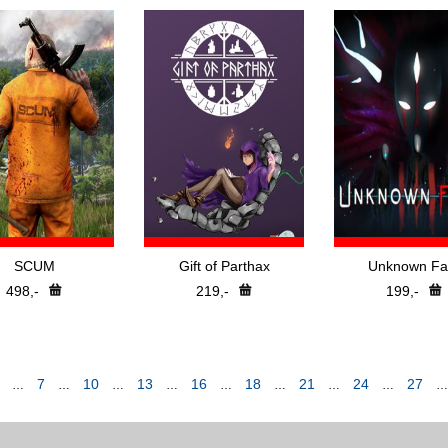
SCUM
Gift of Parthax
Unknown Fa
498,-
219,-
199,-
7
10
13
16
18
21
24
27
…
…
…
…
…
…
…
…
…