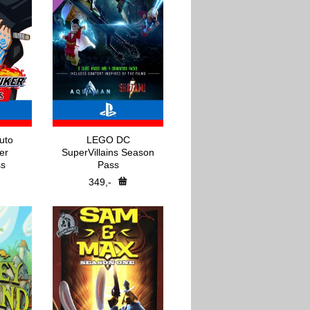
uto
LEGO DC
er
SuperVillains Season
s
Pass
349,-