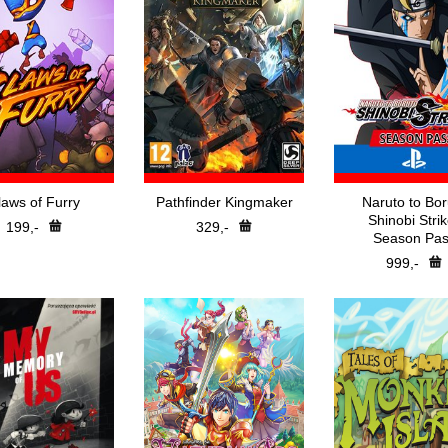
laws of Furry
Pathfinder Kingmaker
Naruto to Bor
Shinobi Strik
199,-
329,-
Season Pas
999,-