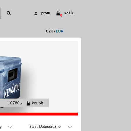
profil
košík
0
CZK
/
EUR
10780,-
koupit
y
žánr: Dobrodružné
všechny