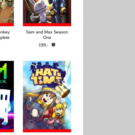
onkey
Sam and Max Season
plete
One
199,-