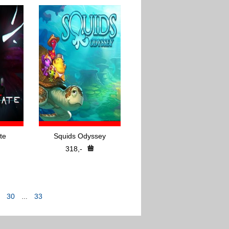
te
Squids Odyssey
318,-
30
33
…