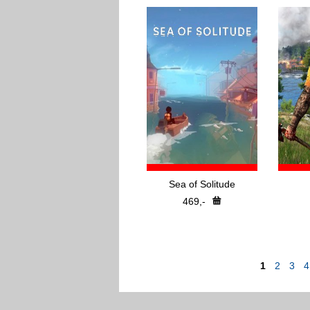
Sea of Solitude
469,-
1
2
3
4